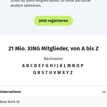
Schon als Basis-Mitglied kannst Du Deine Job-Suche
deutlich optimieren.
Jetzt registrieren
21 Mio. XING Mitglieder, von A bis Z
Nachname:
A
B
C
D
E
F
G
H
I
J
K
L
M
N
O
P
Q
R
S
T
U
V
W
X
Y
Z
Unternehmen
New Work SE