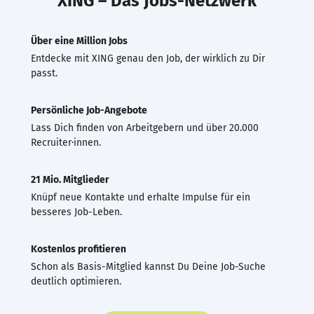
XING – Das Jobs-Netzwerk
Über eine Million Jobs
Entdecke mit XING genau den Job, der wirklich zu Dir
passt.
Persönliche Job-Angebote
Lass Dich finden von Arbeitgebern und über 20.000
Recruiter·innen.
21 Mio. Mitglieder
Knüpf neue Kontakte und erhalte Impulse für ein
besseres Job-Leben.
Kostenlos profitieren
Schon als Basis-Mitglied kannst Du Deine Job-Suche
deutlich optimieren.