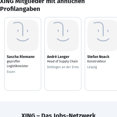
XING Mitglieder mit ähnlichen
Profilangaben
Sascha Riemann
André Langer
Stefan Noack
geprüfter
Head of Supply Chain
Konstrukteur
Logistikmeister
Dettingen an der Erms
Leipzig
Essen
XING – Das Jobs-Netzwerk