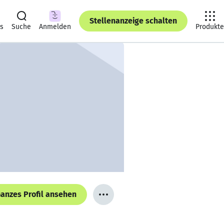
Stellenanzeige schalten
ts
Suche
Anmelden
Produkte
anzes Profil ansehen