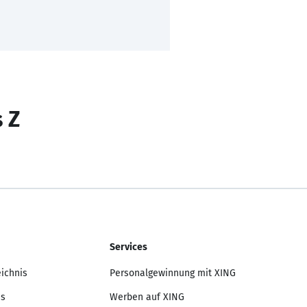
s Z
Services
eichnis
Personalgewinnung mit XING
is
Werben auf XING