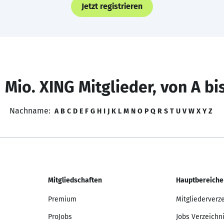
Jetzt registrieren
 Mio. XING Mitglieder, von A bi
Nachname:
A
B
C
D
E
F
G
H
I
J
K
L
M
N
O
P
Q
R
S
T
U
V
W
X
Y
Z
Mitgliedschaften
Hauptbereiche
Premium
Mitgliederverz
ProJobs
Jobs Verzeichn