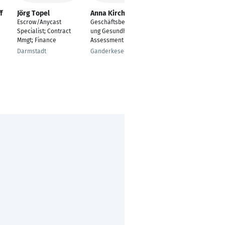
f
Jörg Topel
Anna Kirchgässner
Sedat Cicek
Escrow/Anycast
Geschäftsbereichsleit
AGI INSTITUTE GmbH
Specialist; Contract
ung Gesundheit und
Hannover
Mmgt; Finance
Assessment
Darmstadt
Ganderkesee