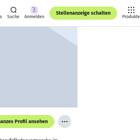
Stellenanzeige schalten
ts
Suche
Anmelden
Produkte
anzes Profil ansehen