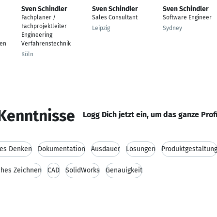
Sven Schindler
Sven Schindler
Sven Schindler
Fachplaner /
Sales Consultant
Software Engineer
Fachprojektleiter
Leipzig
Sydney
Engineering
sen
Verfahrenstechnik
Köln
Kenntnisse
Logg Dich jetzt ein, um das ganze Prof
hes Denken
Dokumentation
Ausdauer
Lösungen
Produktgestaltun
ches Zeichnen
CAD
SolidWorks
Genauigkeit