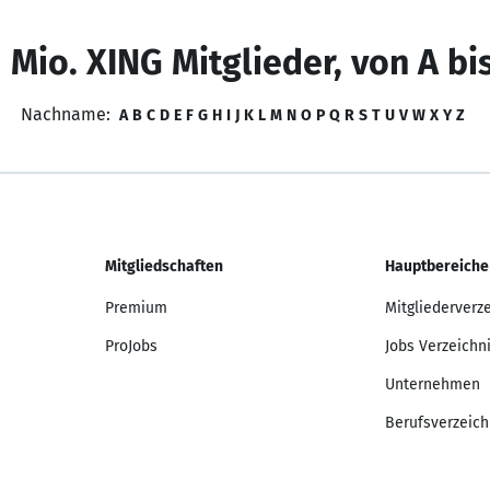
 Mio. XING Mitglieder, von A bi
Nachname:
A
B
C
D
E
F
G
H
I
J
K
L
M
N
O
P
Q
R
S
T
U
V
W
X
Y
Z
Mitgliedschaften
Hauptbereiche
Premium
Mitgliederverz
ProJobs
Jobs Verzeichn
Unternehmen
Berufsverzeich