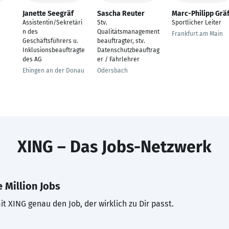
Janette Seegräf
Sascha Reuter
Marc-Philipp Gräf
Assistentin/Sekretäri
Stv.
Sportlicher Leiter
n des
Qualitätsmanagement
Frankfurt am Main
Geschäftsführers u.
beauftragter, stv.
Inklusionsbeauftragte
Datenschutzbeauftrag
des AG
er / Fahrlehrer
Ehingen an der Donau
Odersbach
XING – Das Jobs-Netzwerk
 Million Jobs
t XING genau den Job, der wirklich zu Dir passt.