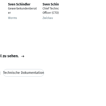
Sven Schindler
Sven Schindler
Sven Schindler
Gewerbekundenberat
Chief Technology
Mediator
er
Officer (CTO)
Zwickau
Worms
Zwickau
il zu sehen.
g
Technische Dokumentation