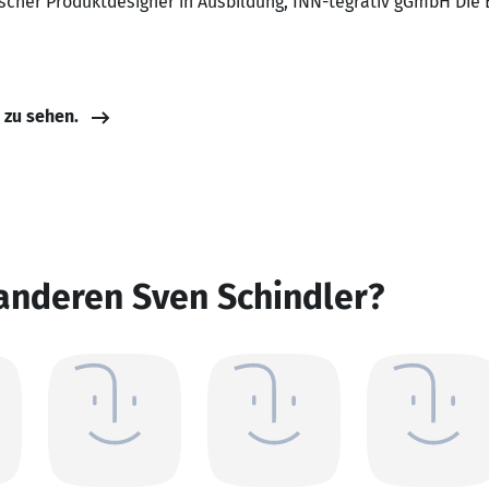
ischer Produktdesigner in Ausbildung, INN-tegrativ gGmbH Die
e zu sehen.
anderen Sven Schindler?