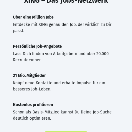
XING – Das Jobs-Netzwerk
Über eine Million Jobs
Entdecke mit XING genau den Job, der wirklich zu Dir
passt.
Persönliche Job-Angebote
Lass Dich finden von Arbeitgebern und über 20.000
Recruiter·innen.
21 Mio. Mitglieder
Knüpf neue Kontakte und erhalte Impulse für ein
besseres Job-Leben.
Kostenlos profitieren
Schon als Basis-Mitglied kannst Du Deine Job-Suche
deutlich optimieren.