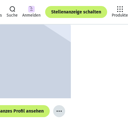
Stellenanzeige schalten
ts
Suche
Anmelden
Produkte
anzes Profil ansehen