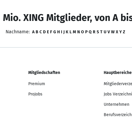
 Mio. XING Mitglieder, von A bi
Nachname:
A
B
C
D
E
F
G
H
I
J
K
L
M
N
O
P
Q
R
S
T
U
V
W
X
Y
Z
Mitgliedschaften
Hauptbereiche
Premium
Mitgliederverz
ProJobs
Jobs Verzeichn
Unternehmen
Berufsverzeich