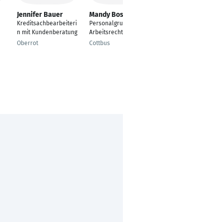
Jennifer Bauer
Mandy Boschan
Daniel Stadelmann
Kreditsachbearbeiteri
Personalgrundsätze/
Key Account Manager
n mit Kundenberatung
Arbeitsrecht
Vocational /
Municipal
Oberrot
Cottbus
Hof