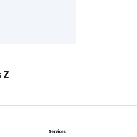
s Z
Services