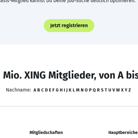
asis-Mitglied kannst Du Deine Job-Suche deutlich optimieren.
Jetzt registrieren
 Mio. XING Mitglieder, von A bi
Nachname:
A
B
C
D
E
F
G
H
I
J
K
L
M
N
O
P
Q
R
S
T
U
V
W
X
Y
Z
Mitgliedschaften
Hauptbereiche