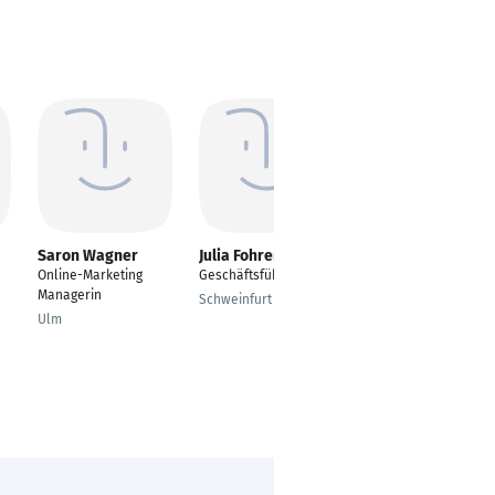
Saron Wagner
Julia Fohrer
Nadja Bolliger
|
Online-Marketing
Geschäftsführer
Leiterin
Managerin
Webentwicklung
Schweinfurt
Ulm
Willisau