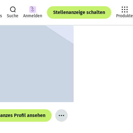
Stellenanzeige schalten
ts
Suche
Anmelden
Produkte
anzes Profil ansehen