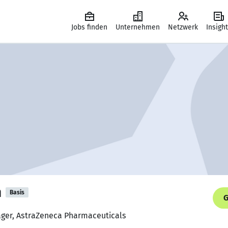
Jobs finden
Unternehmen
Netzwerk
Insigh
h
Basis
G
ager, AstraZeneca Pharmaceuticals