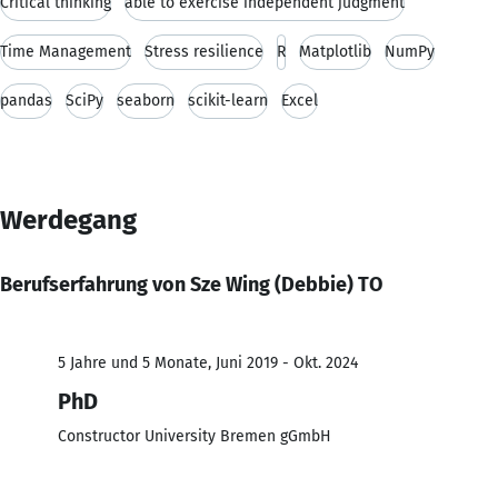
Critical thinking
able to exercise independent judgment
Time Management
Stress resilience
R
Matplotlib
NumPy
pandas
SciPy
seaborn
scikit-learn
Excel
Werdegang
Berufserfahrung von Sze Wing (Debbie) TO
5 Jahre und 5 Monate, Juni 2019 - Okt. 2024
PhD
Constructor University Bremen gGmbH