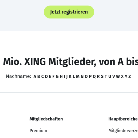
Jetzt registrieren
 Mio. XING Mitglieder, von A bi
Nachname:
A
B
C
D
E
F
G
H
I
J
K
L
M
N
O
P
Q
R
S
T
U
V
W
X
Y
Z
Mitgliedschaften
Hauptbereiche
Premium
Mitgliederverz