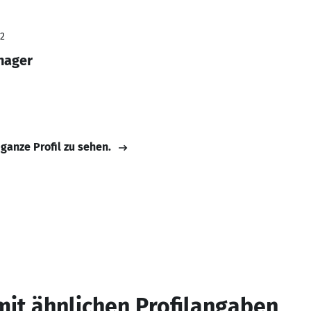
22
nager
 ganze Profil zu sehen.
mit ähnlichen Profilangaben