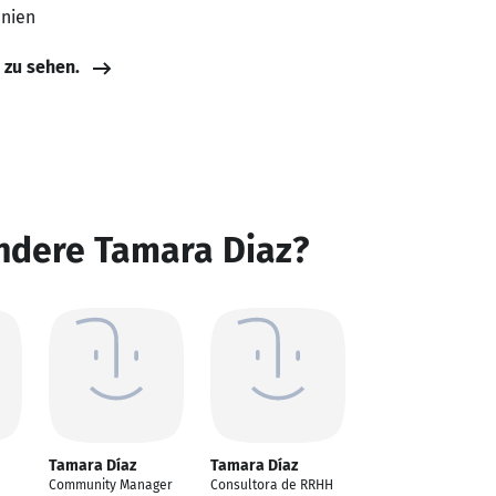
anien
e zu sehen.
ndere Tamara Diaz?
Tamara Díaz
Tamara Díaz
Community Manager
Consultora de RRHH