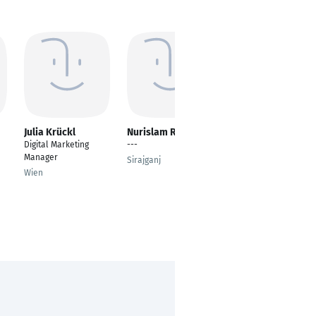
Julia Krückl
Nurislam Raj
Alex Völkl
Digital Marketing
---
Online Marketing
Manager
Manager
Sirajganj
Wien
Haag an der Amper