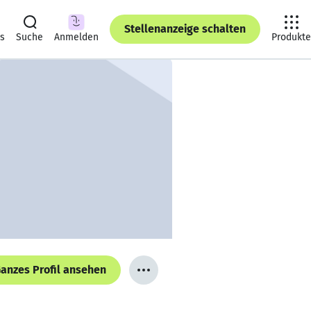
Stellenanzeige schalten
ts
Suche
Anmelden
Produkte
anzes Profil ansehen