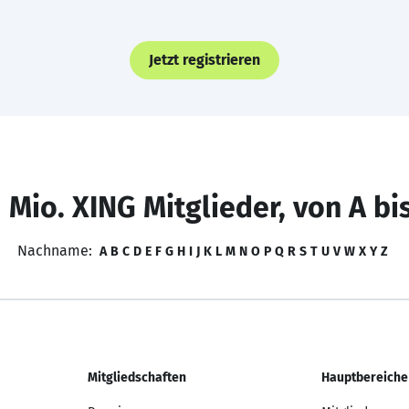
Jetzt registrieren
 Mio. XING Mitglieder, von A bi
Nachname:
A
B
C
D
E
F
G
H
I
J
K
L
M
N
O
P
Q
R
S
T
U
V
W
X
Y
Z
Mitgliedschaften
Hauptbereiche