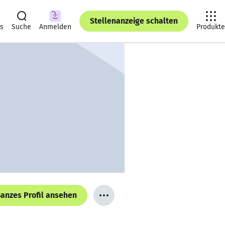
Stellenanzeige schalten
ts
Suche
Anmelden
Produkte
anzes Profil ansehen