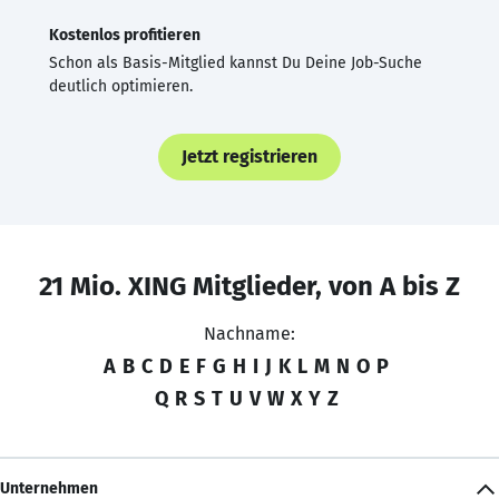
Kostenlos profitieren
Schon als Basis-Mitglied kannst Du Deine Job-Suche
deutlich optimieren.
Jetzt registrieren
21 Mio. XING Mitglieder, von A bis Z
Nachname:
A
B
C
D
E
F
G
H
I
J
K
L
M
N
O
P
Q
R
S
T
U
V
W
X
Y
Z
Unternehmen