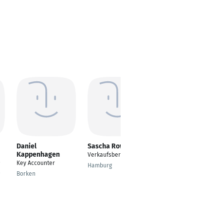
Daniel
Sascha Rowghani
Assad Assadi
Kappenhagen
Verkaufsberater
Sales Manager
Key Accounter
Hamburg
Kassel
Borken