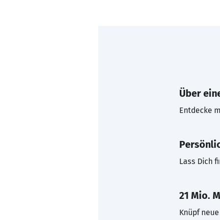
Über eine
Entdecke mi
Persönli
Lass Dich f
21 Mio. M
Knüpf neue 