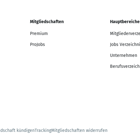
Mitgliedschaften
Hauptbereiche
Premium
Mitgliederverz
ProJobs
Jobs Verzeichn
Unternehmen
Berufsverzeich
edschaft kündigen
Tracking
Mitgliedschaften widerrufen