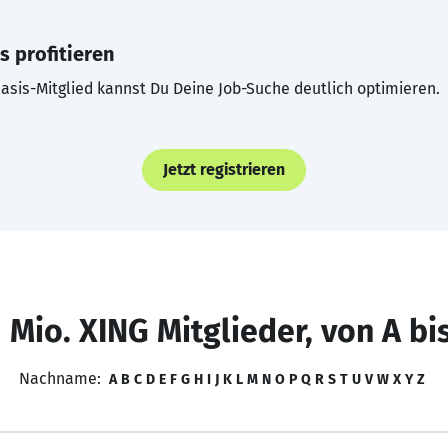
s profitieren
asis-Mitglied kannst Du Deine Job-Suche deutlich optimieren.
Jetzt registrieren
 Mio. XING Mitglieder, von A bi
Nachname:
A
B
C
D
E
F
G
H
I
J
K
L
M
N
O
P
Q
R
S
T
U
V
W
X
Y
Z