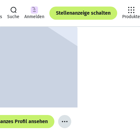
Stellenanzeige schalten
ts
Suche
Anmelden
Produkte
anzes Profil ansehen