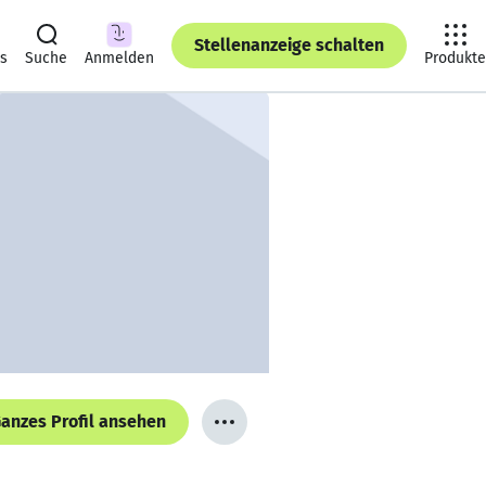
Stellenanzeige schalten
ts
Suche
Anmelden
Produkte
anzes Profil ansehen