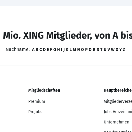
 Mio. XING Mitglieder, von A bi
Nachname:
A
B
C
D
E
F
G
H
I
J
K
L
M
N
O
P
Q
R
S
T
U
V
W
X
Y
Z
Mitgliedschaften
Hauptbereiche
Premium
Mitgliederverz
ProJobs
Jobs Verzeichn
Unternehmen