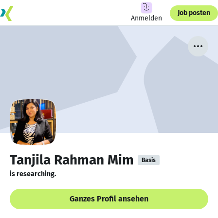
Job posten
Anmelden
Tanjila Rahman Mim
Basis
is researching.
Ganzes Profil ansehen