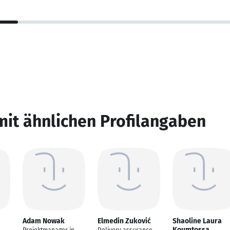
mit ähnlichen Profilangaben
Adam Nowak
Elmedin Zuković
Shaoline Laura
Koumtossa