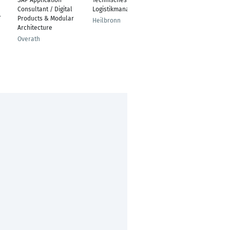
SAP Application
Technisches
Manufacturing
Consultant / Digital
Logistikmanagement
Competence Center
r
Products & Modular
Lead
Heilbronn
Architecture
Freising
Overath