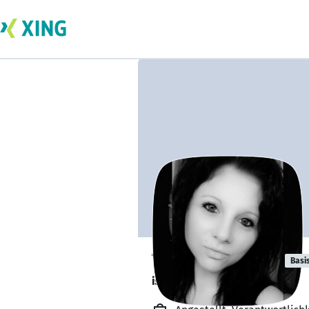
Tatjana Nagler
Basi
ist offen für Projekte. 🔎