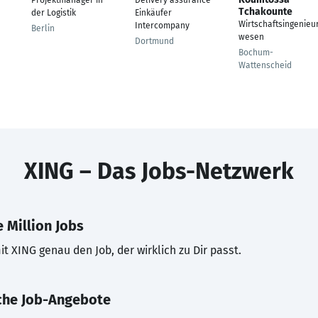
Projektmanager in
Delivery assurance
Tchakounte
der Logistik
Einkäufer
Wirtschaftsingenieu
Intercompany
Berlin
wesen
Dortmund
Bochum-
Wattenscheid
XING – Das Jobs-Netzwerk
 Million Jobs
t XING genau den Job, der wirklich zu Dir passt.
che Job-Angebote