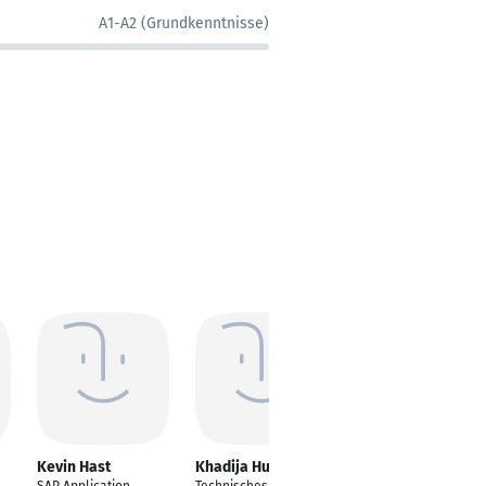
A1-A2 (Grundkenntnisse)
Kevin Hast
Khadija Hussien
Valeriy Khanov