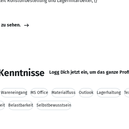
eit Rohstoffbestellung und Lagermitarbeiter, {}
e zu sehen.
Kenntnisse
Logg Dich jetzt ein, um das ganze Prof
Wareneingang
MS Office
Materialfluss
Outlook
Lagerhaltung
Te
eit
Belastbarkeit
Selbstbewusstsein