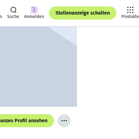
Stellenanzeige schalten
ts
Suche
Anmelden
Produkte
anzes Profil ansehen