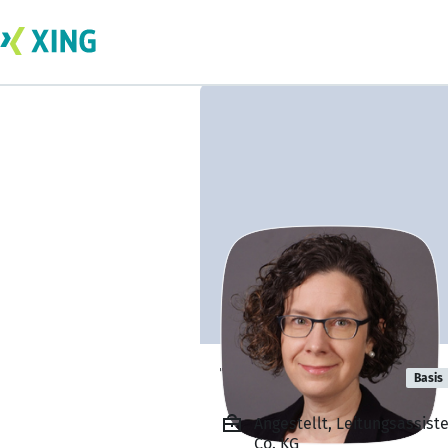
Tatjana Röder
Basis
Angestellt, Leitungsassis
Co. KG