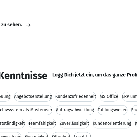
e zu sehen.
Kenntnisse
Logg Dich jetzt ein, um das ganze Prof
euung
Angebotserstellung
Kundenzufriedenheit
MS Office
ERP umf
rchivsystem als Masteruser
Auftragsabwicklung
Zahlungswesen
En
stständigkeit
Teamfähigkeit
Zuverlässigkeit
Kundenorientierung
ewusstsein
Genauigkeit
Offenheit
Loyalität