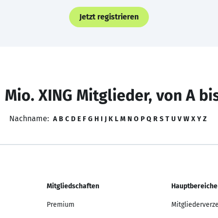
Jetzt registrieren
 Mio. XING Mitglieder, von A bi
Nachname:
A
B
C
D
E
F
G
H
I
J
K
L
M
N
O
P
Q
R
S
T
U
V
W
X
Y
Z
Mitgliedschaften
Hauptbereiche
Premium
Mitgliederverz