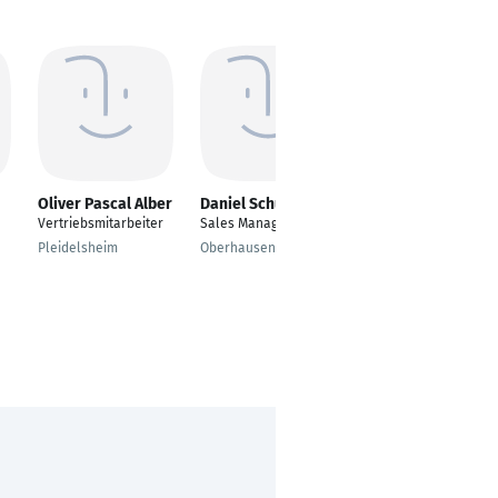
Oliver Pascal Alber
Daniel Schug
Thomas Kämmler
Vertriebsmitarbeiter
Sales Manager
Prozess Manager
Pleidelsheim
Oberhausen
Erfurt