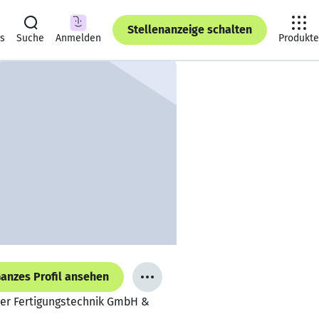
Stellenanzeige schalten
ts
Suche
Anmelden
Produkte
anzes Profil ansehen
zer Fertigungstechnik GmbH &