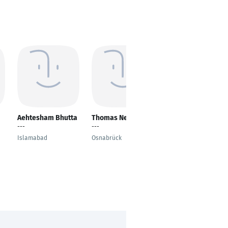
Aehtesham Bhutta
Thomas Neumann
Nina Mattos
---
---
Property Due
Diligence,CEO Imóveis
Islamabad
Osnabrück
à Vista Real Estate
Investments in Brazil
Rio de Janeiro