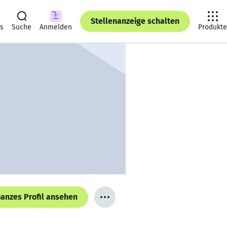
Stellenanzeige schalten
ts
Suche
Anmelden
Produkte
anzes Profil ansehen