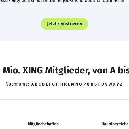
asis-Mitglied kannst Du Deine Job-Suche deutlich optimieren.
Jetzt registrieren
 Mio. XING Mitglieder, von A bi
Nachname:
A
B
C
D
E
F
G
H
I
J
K
L
M
N
O
P
Q
R
S
T
U
V
W
X
Y
Z
Mitgliedschaften
Hauptbereiche