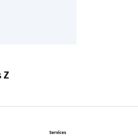
s Z
Services