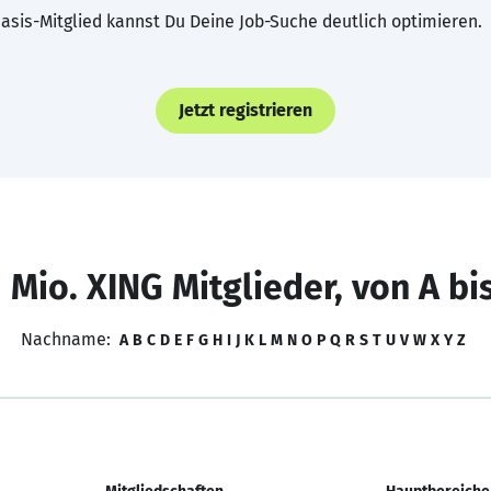
asis-Mitglied kannst Du Deine Job-Suche deutlich optimieren.
Jetzt registrieren
 Mio. XING Mitglieder, von A bi
Nachname:
A
B
C
D
E
F
G
H
I
J
K
L
M
N
O
P
Q
R
S
T
U
V
W
X
Y
Z