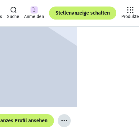
Stellenanzeige schalten
ts
Suche
Anmelden
Produkte
anzes Profil ansehen