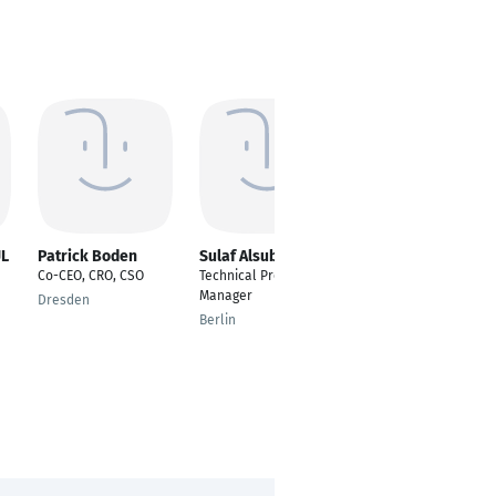
UL
Patrick Boden
Sulaf Alsubot
Markus Mentzel
Co-CEO, CRO, CSO
Technical Project
Senior Consultant
Manager
Dresden
Oberhausen
Berlin