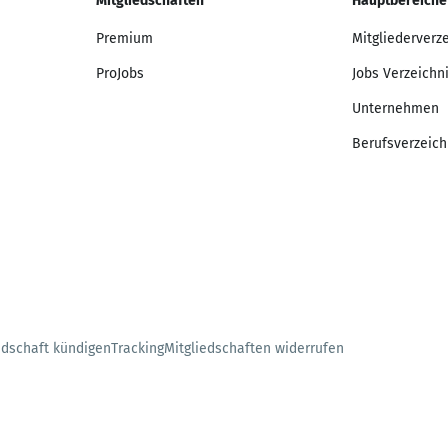
Mitgliedschaften
Hauptbereiche
Premium
Mitgliederverz
ProJobs
Jobs Verzeichn
Unternehmen
Berufsverzeich
edschaft kündigen
Tracking
Mitgliedschaften widerrufen