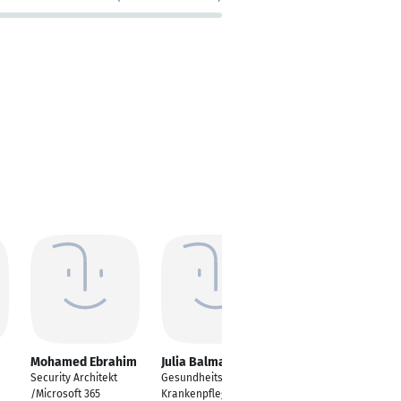
Mohamed Ebrahim
Julia Balmann
Andreas Grübl
Security Architekt
Gesundheits- und
Director Legal Affairs
/Microsoft 365
Krankenpflegerin
& Insurances