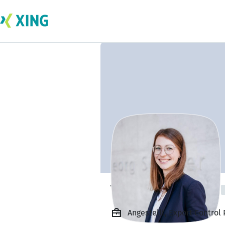
Theresa Seuffert
Angestellt, Export Control