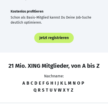
Kostenlos profitieren
Schon als Basis-Mitglied kannst Du Deine Job-Suche
deutlich optimieren.
Jetzt registrieren
21 Mio. XING Mitglieder, von A bis Z
Nachname:
A
B
C
D
E
F
G
H
I
J
K
L
M
N
O
P
Q
R
S
T
U
V
W
X
Y
Z