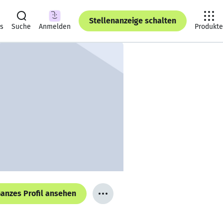
Stellenanzeige schalten
ts
Suche
Anmelden
Produkte
anzes Profil ansehen