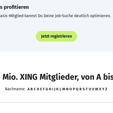
s profitieren
asis-Mitglied kannst Du Deine Job-Suche deutlich optimieren.
Jetzt registrieren
 Mio. XING Mitglieder, von A bi
Nachname:
A
B
C
D
E
F
G
H
I
J
K
L
M
N
O
P
Q
R
S
T
U
V
W
X
Y
Z