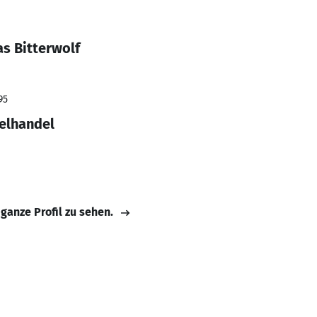
s Bitterwolf
95
zelhandel
 ganze Profil zu sehen.