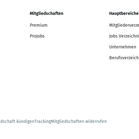
Mitgliedschaften
Hauptbereiche
Premium
Mitgliederverz
ProJobs
Jobs Verzeichn
Unternehmen
Berufsverzeich
edschaft kündigen
Tracking
Mitgliedschaften widerrufen