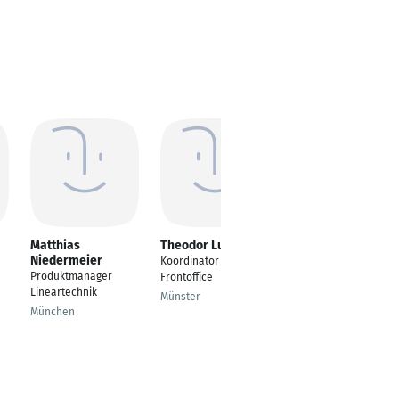
Matthias
Theodor Lucas
Vitali Hummel
Niedermeier
Koordinator
Sales Manager
Produktmanager
Frontoffice
Hamburg
Lineartechnik
Münster
München