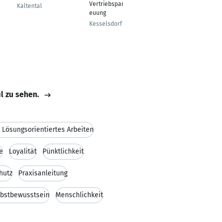
Vertriebspartnerbetr
IHK-Zertifikat
Kaltental
euung
Korntal-Münchingen
Kesselsdorf
il zu sehen.
 Lösungsorientiertes Arbeiten
e
Loyalität
Pünktlichkeit
hutz
Praxisanleitung
lbstbewusstsein
Menschlichkeit