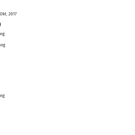
Okt. 2017
)
ung
ung
ung