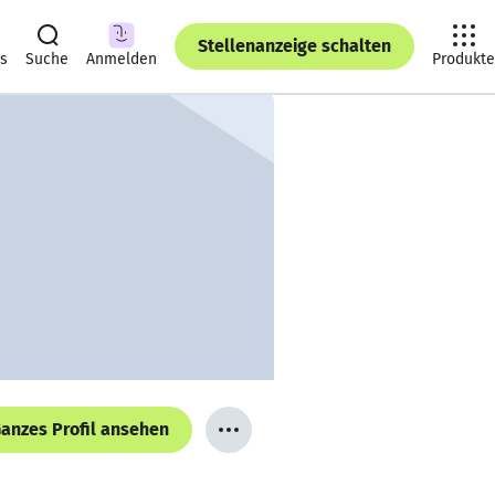
Stellenanzeige schalten
ts
Suche
Anmelden
Produkte
anzes Profil ansehen