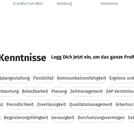
Frankfurt am Main
Hamburg
Hohenems
Kenntnisse
Logg Dich jetzt ein, um das ganze Prof
tplangestaltung
Flexibilität
Kommunikationsfähigkeit
Ergebnis und
ntwortung
Belastbarkeit
Planung
Zeitmanagement
SAP Kenntniss
nz
Freundlichkeit
Zuverlässigkeit
Qualitätsmanagement
Arbeitssc
g
Begeisterungsfähigkeit
Genauigkeit
Durchsetzungsvermögen
Se