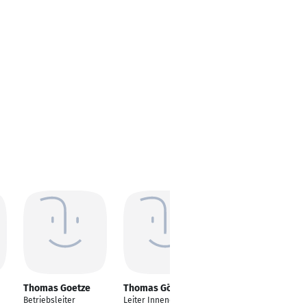
Thomas Goetze
Thomas Götze
Thomas Götze
Betriebsleiter
Leiter Innendienst -
Immobilienmakler mit