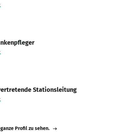
t
ankenpfleger
t
ertretende Stationsleitung
t
 ganze Profil zu sehen.