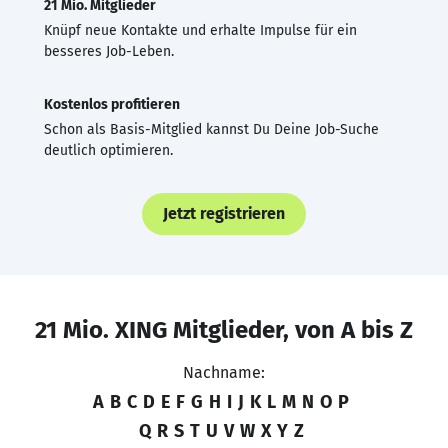
21 Mio. Mitglieder
Knüpf neue Kontakte und erhalte Impulse für ein
besseres Job-Leben.
Kostenlos profitieren
Schon als Basis-Mitglied kannst Du Deine Job-Suche
deutlich optimieren.
Jetzt registrieren
21 Mio. XING Mitglieder, von A bis Z
Nachname:
A
B
C
D
E
F
G
H
I
J
K
L
M
N
O
P
Q
R
S
T
U
V
W
X
Y
Z