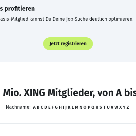
s profitieren
asis-Mitglied kannst Du Deine Job-Suche deutlich optimieren.
Jetzt registrieren
 Mio. XING Mitglieder, von A bi
Nachname:
A
B
C
D
E
F
G
H
I
J
K
L
M
N
O
P
Q
R
S
T
U
V
W
X
Y
Z