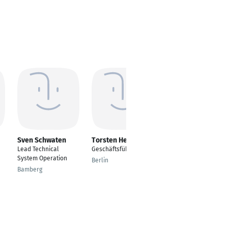
Sven Schwaten
Torsten Heymann
Michael Koch
Lead Technical
Geschäftsführer
Fachgebietsleiter
System Operation
Facility Management
Berlin
Bamberg
München