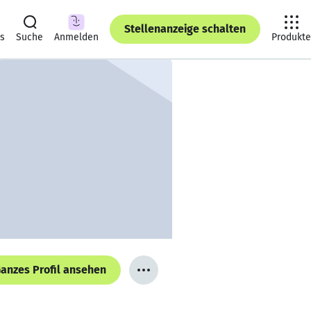
Stellenanzeige schalten
ts
Suche
Anmelden
Produkte
anzes Profil ansehen