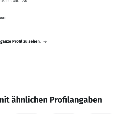
e, seit Okt. 1990
born
 ganze Profil zu sehen.
mit ähnlichen Profilangaben