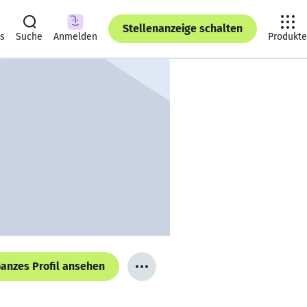
Stellenanzeige schalten
ts
Suche
Anmelden
Produkte
anzes Profil ansehen