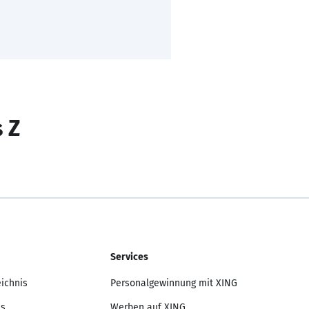
s Z
Services
eichnis
Personalgewinnung mit XING
is
Werben auf XING