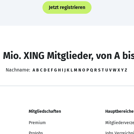
Jetzt registrieren
 Mio. XING Mitglieder, von A bi
Nachname:
A
B
C
D
E
F
G
H
I
J
K
L
M
N
O
P
Q
R
S
T
U
V
W
X
Y
Z
Mitgliedschaften
Hauptbereiche
Premium
Mitgliederverz
ProJobs
Jobs Verzeichn