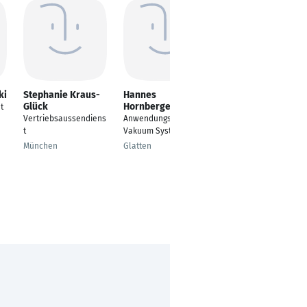
ki
Stephanie Kraus-
Hannes
Paul Kosub
Glück
Hornberger
t
Vertriebsleiter
Vertriebsaussendiens
Anwendungsspezialist
Essen
t
Vakuum Systeme
München
Glatten