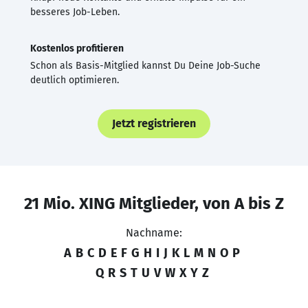
besseres Job-Leben.
Kostenlos profitieren
Schon als Basis-Mitglied kannst Du Deine Job-Suche
deutlich optimieren.
Jetzt registrieren
21 Mio. XING Mitglieder, von A bis Z
Nachname:
A
B
C
D
E
F
G
H
I
J
K
L
M
N
O
P
Q
R
S
T
U
V
W
X
Y
Z