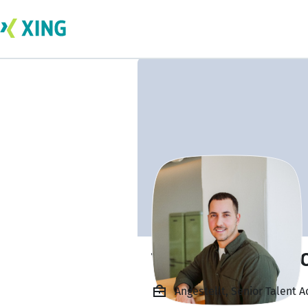
Tiago Portela de O
Angestellt, Senior Talent A