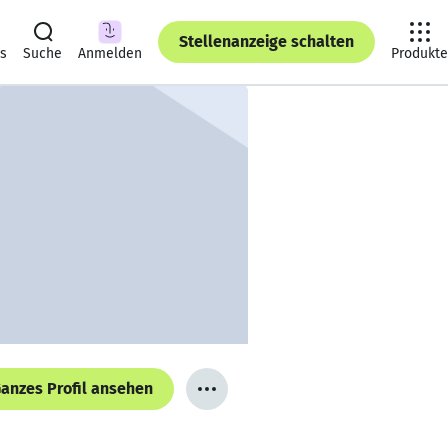
Stellenanzeige schalten
ts
Suche
Anmelden
Produkte
anzes Profil ansehen