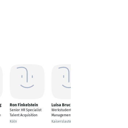
g
Ron Finkelstein
Luisa Bruch
Finja Strüber
Senior HR Specialist
Werkstudentin Talent
Recruiterin
e
Talent Acquisition
Management
Hannover
Köln
Kaiserslautern