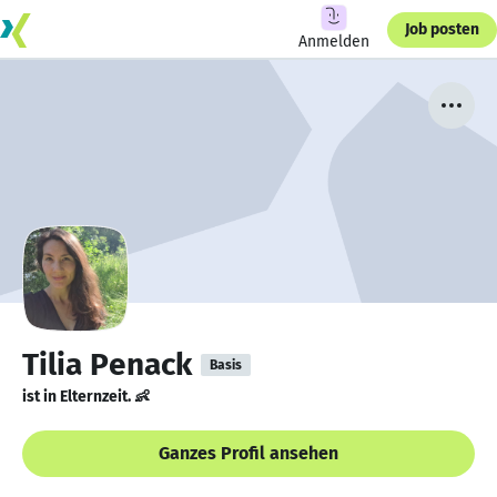
Job posten
Anmelden
Tilia Penack
Basis
ist in Elternzeit. 👶
Ganzes Profil ansehen