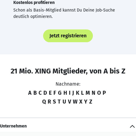
Kostenlos profitieren
Schon als Basis-Mitglied kannst Du Deine Job-Suche
deutlich optimieren.
Jetzt registrieren
21 Mio. XING Mitglieder, von A bis Z
Nachname:
A
B
C
D
E
F
G
H
I
J
K
L
M
N
O
P
Q
R
S
T
U
V
W
X
Y
Z
Unternehmen