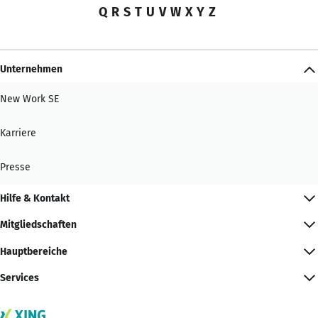
Q
R
S
T
U
V
W
X
Y
Z
Unternehmen
New Work SE
Karriere
Presse
Hilfe & Kontakt
Mitgliedschaften
Hauptbereiche
Services