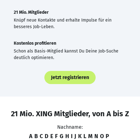
21 Mio. Mitglieder
Knüpf neue Kontakte und erhalte Impulse für ein
besseres Job-Leben.
Kostenlos profitieren
Schon als Basis-Mitglied kannst Du Deine Job-Suche
deutlich optimieren.
Jetzt registrieren
21 Mio. XING Mitglieder, von A bis Z
Nachname:
A
B
C
D
E
F
G
H
I
J
K
L
M
N
O
P