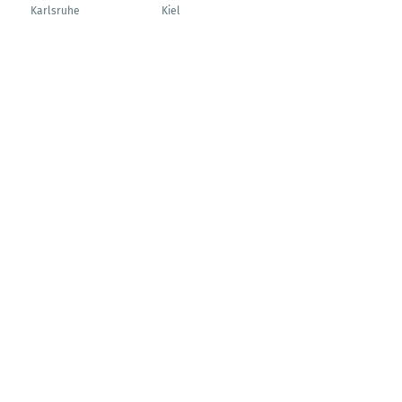
S/4HANA Entwicklung
Karlsruhe
Kiel
Kollmar