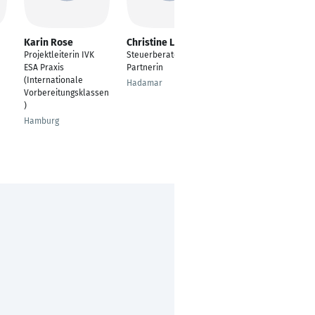
Karin Rose
Christine Laux
Willi Müller
Projektleiterin IVK
Steuerberaterin -
Unternehmensberate
ESA Praxis
Partnerin
r
(Internationale
Hadamar
Bad Salzuflen
Vorbereitungsklassen
)
Hamburg