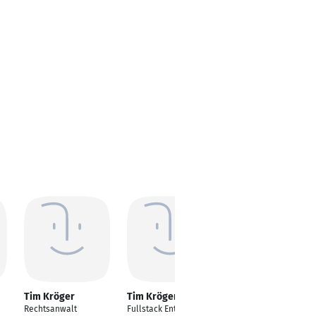
Tim Kröger
Tim Kröger
Tim Kröger
Rechtsanwalt
Fullstack Entwickler
Teamleiter SAP