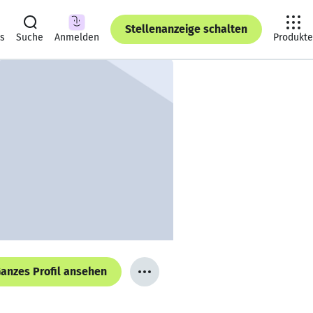
Stellenanzeige schalten
ts
Suche
Anmelden
Produkte
anzes Profil ansehen