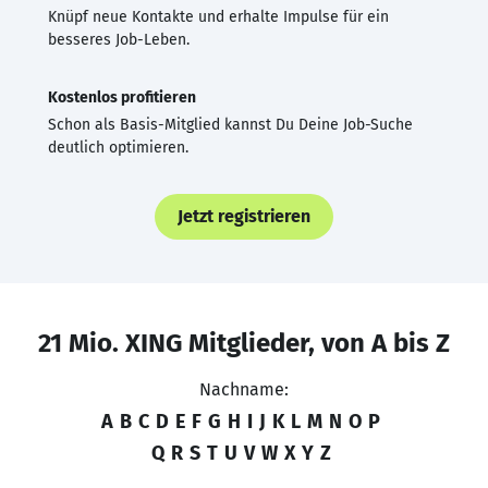
Knüpf neue Kontakte und erhalte Impulse für ein
besseres Job-Leben.
Kostenlos profitieren
Schon als Basis-Mitglied kannst Du Deine Job-Suche
deutlich optimieren.
Jetzt registrieren
21 Mio. XING Mitglieder, von A bis Z
Nachname:
A
B
C
D
E
F
G
H
I
J
K
L
M
N
O
P
Q
R
S
T
U
V
W
X
Y
Z