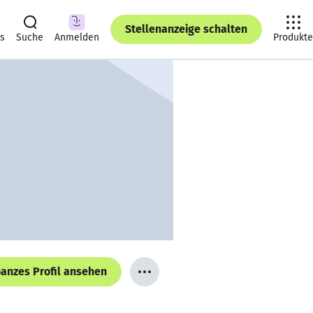
Stellenanzeige schalten
ts
Suche
Anmelden
Produkte
anzes Profil ansehen