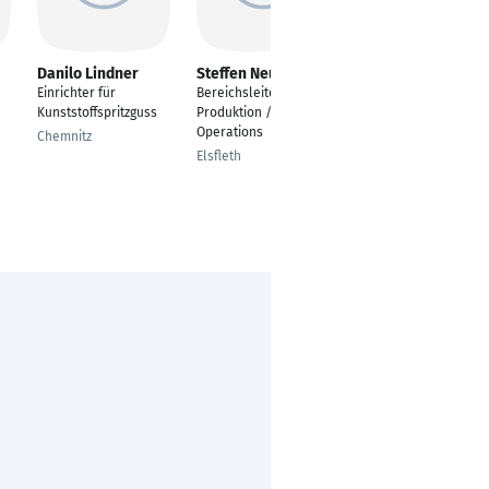
Danilo Lindner
Steffen Neumann
Hakan Ünal
Einrichter für
Bereichsleiter
Zerspanungsmechani
Kunststoffspritzguss
Produktion / Manager
ker
Operations
Chemnitz
Frankfurt am Main
Elsfleth