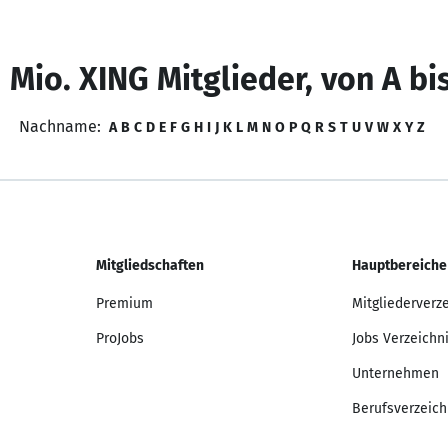
 Mio. XING Mitglieder, von A bi
Nachname:
A
B
C
D
E
F
G
H
I
J
K
L
M
N
O
P
Q
R
S
T
U
V
W
X
Y
Z
Mitgliedschaften
Hauptbereiche
Premium
Mitgliederverz
ProJobs
Jobs Verzeichn
Unternehmen
Berufsverzeich