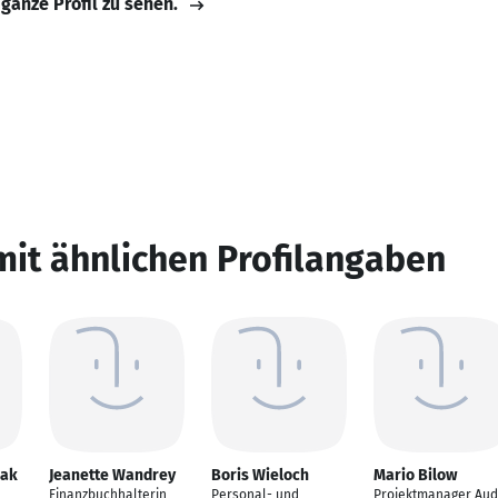
 ganze Profil zu sehen.
mit ähnlichen Profilangaben
hak
Jeanette Wandrey
Boris Wieloch
Mario Bilow
Finanzbuchhalterin
Personal- und
Projektmanager Aud