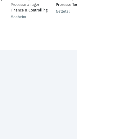
Processmanager
Prozesse Tools
Monheim
Finance & Controlling
n
Nettetal
Monheim