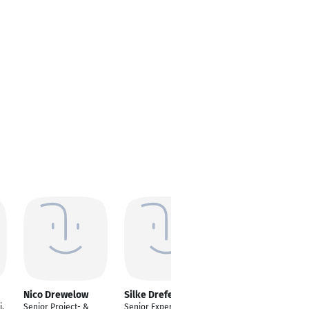
Nico Drewelow
Silke Drefenstedt
Stefan Zinsmeister
i,
Senior Project- &
Senior Expert
---