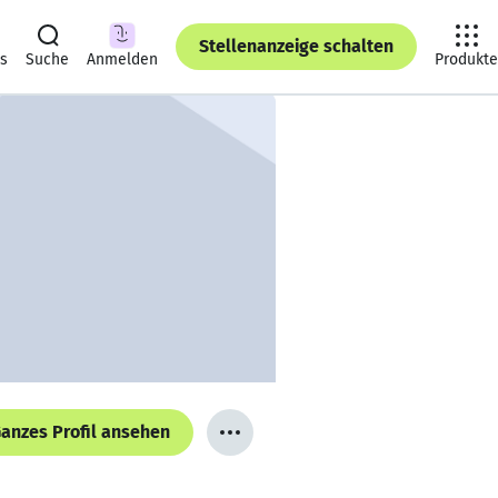
Stellenanzeige schalten
ts
Suche
Anmelden
Produkte
anzes Profil ansehen