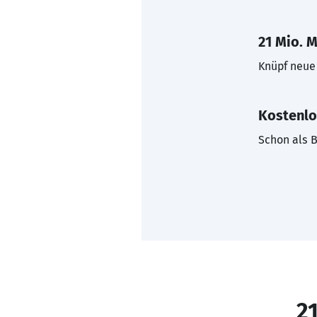
21 Mio. M
Knüpf neue 
Kostenlo
Schon als B
21