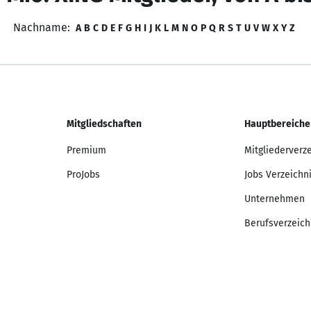
Nachname:
A
B
C
D
E
F
G
H
I
J
K
L
M
N
O
P
Q
R
S
T
U
V
W
X
Y
Z
Mitgliedschaften
Hauptbereiche
Premium
Mitgliederverz
ProJobs
Jobs Verzeichn
Unternehmen
Berufsverzeich