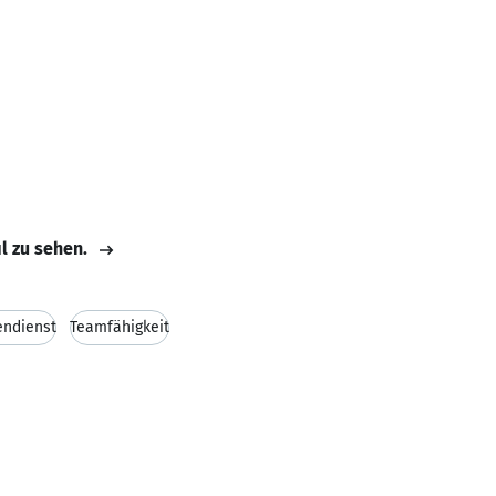
il zu sehen.
endienst
Teamfähigkeit