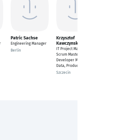
Patric Sachse
Krzysztof
Gokul Madhu
Kawczynski
r
Engineering Manager
Embedded Developer
IT Project Manager,
Berlin
Issy-les-Moulineaux
Scrum Master, Python
Developer ML & Big
Data, Product Owner
Szczecin