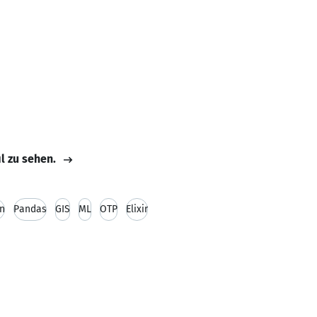
il zu sehen.
n
Pandas
GIS
ML
OTP
Elixir