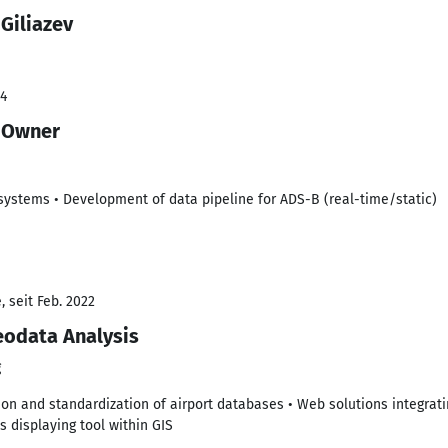
Giliazev
24
 Owner
is systems • Development of data pipeline for ADS-B (real-time/static)
 seit Feb. 2022
eodata Analysis
g
tion and standardization of airport databases • Web solutions integra
 displaying tool within GIS