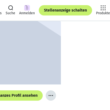
Stellenanzeige schalten
ts
Suche
Anmelden
Produkte
anzes Profil ansehen