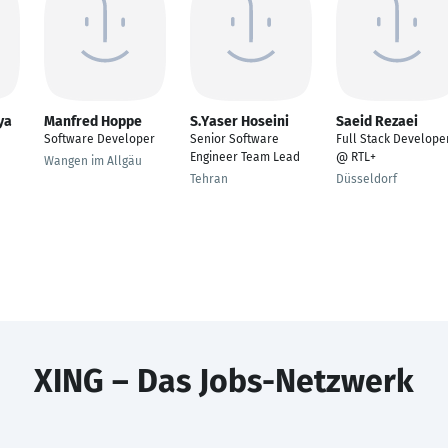
ya
Manfred Hoppe
S.Yaser Hoseini
Saeid Rezaei
Software Developer
Senior Software
Full Stack Develope
Engineer Team Lead
@ RTL+
Wangen im Allgäu
Tehran
Düsseldorf
XING – Das Jobs-Netzwerk