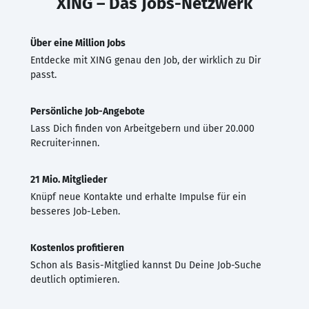
XING – Das Jobs-Netzwerk
Über eine Million Jobs
Entdecke mit XING genau den Job, der wirklich zu Dir
passt.
Persönliche Job-Angebote
Lass Dich finden von Arbeitgebern und über 20.000
Recruiter·innen.
21 Mio. Mitglieder
Knüpf neue Kontakte und erhalte Impulse für ein
besseres Job-Leben.
Kostenlos profitieren
Schon als Basis-Mitglied kannst Du Deine Job-Suche
deutlich optimieren.