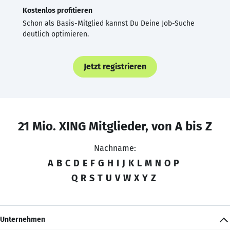
Kostenlos profitieren
Schon als Basis-Mitglied kannst Du Deine Job-Suche
deutlich optimieren.
Jetzt registrieren
21 Mio. XING Mitglieder, von A bis Z
Nachname:
A
B
C
D
E
F
G
H
I
J
K
L
M
N
O
P
Q
R
S
T
U
V
W
X
Y
Z
Unternehmen