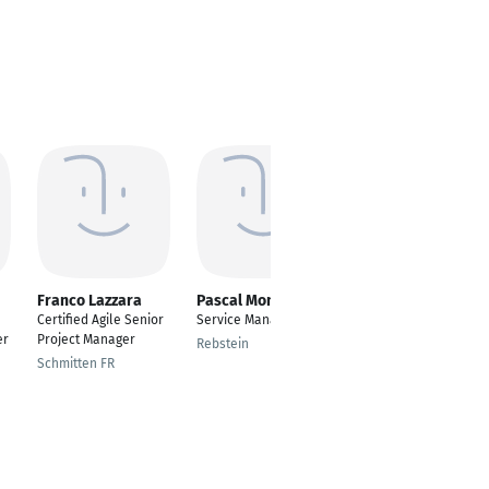
Franco Lazzara
Pascal Monnat
Manfred Noner
Certified Agile Senior
Service Manager
Scrum Master /
er
Project Manager
Project Manager
Rebstein
Schmitten FR
Wien