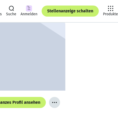
Stellenanzeige schalten
ts
Suche
Anmelden
Produkte
anzes Profil ansehen