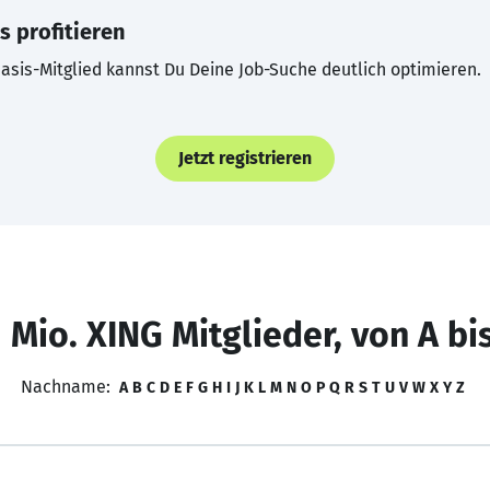
s profitieren
asis-Mitglied kannst Du Deine Job-Suche deutlich optimieren.
Jetzt registrieren
 Mio. XING Mitglieder, von A bi
Nachname:
A
B
C
D
E
F
G
H
I
J
K
L
M
N
O
P
Q
R
S
T
U
V
W
X
Y
Z