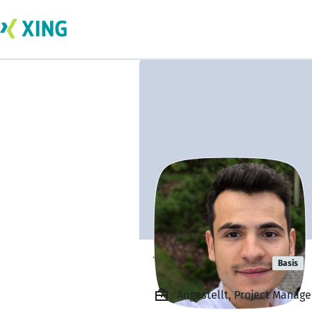
Tobias Beres
Basis
Angestellt, Project Manage