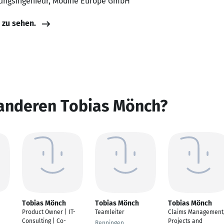
nungsingenieur, Modine Europe GmbH
e zu sehen.
 anderen Tobias Mönch?
Tobias Mönch
Tobias Mönch
Tobias Mönch
Product Owner | IT-
Teamleiter
Claims Management
Consulting | Co-
Projects and
Renningen