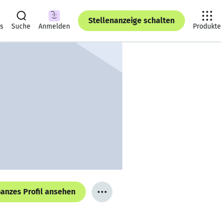
Stellenanzeige schalten
ts
Suche
Anmelden
Produkte
anzes Profil ansehen