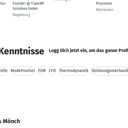
tun
Founder @ TripleBit
Processes
Solutions GmbH
Wiesbaden
Magdeburg
Kenntnisse
Logg Dich jetzt ein, um das ganze Prof
nlife
ModeFrontier
FEM
CFD
Thermodynamik
Strömungsmechani
as Mönch