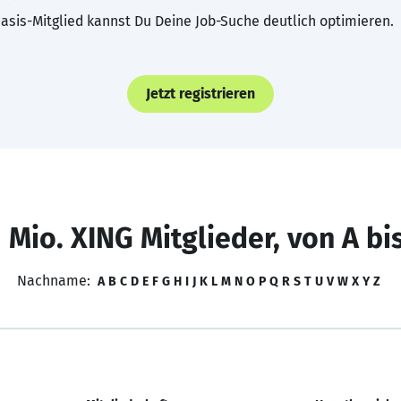
asis-Mitglied kannst Du Deine Job-Suche deutlich optimieren.
Jetzt registrieren
 Mio. XING Mitglieder, von A bi
Nachname:
A
B
C
D
E
F
G
H
I
J
K
L
M
N
O
P
Q
R
S
T
U
V
W
X
Y
Z