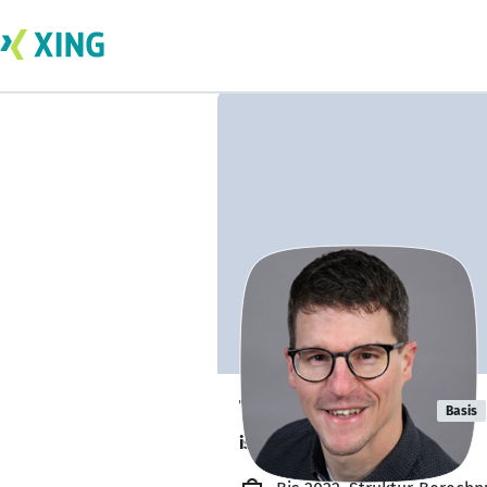
Tobias Mönch
Basis
ist offen für Projekte. 🔎