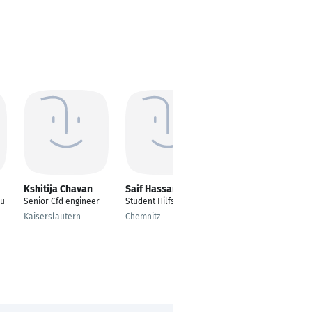
Kshitija Chavan
Saif Hassan
Klevis Ylli
eu
Senior Cfd engineer
Student Hilfskraft
Projektmanager
Kaiserslautern
Chemnitz
Maulburg