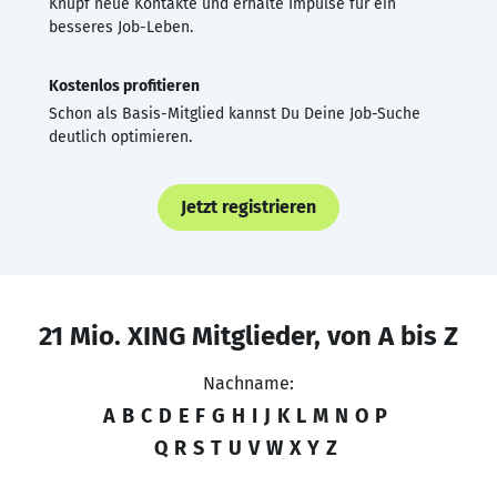
Knüpf neue Kontakte und erhalte Impulse für ein
besseres Job-Leben.
Kostenlos profitieren
Schon als Basis-Mitglied kannst Du Deine Job-Suche
deutlich optimieren.
Jetzt registrieren
21 Mio. XING Mitglieder, von A bis Z
Nachname:
A
B
C
D
E
F
G
H
I
J
K
L
M
N
O
P
Q
R
S
T
U
V
W
X
Y
Z