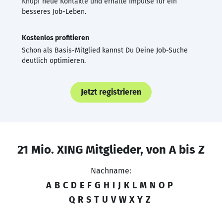
Knüpf neue Kontakte und erhalte Impulse für ein
besseres Job-Leben.
Kostenlos profitieren
Schon als Basis-Mitglied kannst Du Deine Job-Suche
deutlich optimieren.
Jetzt registrieren
21 Mio. XING Mitglieder, von A bis Z
Nachname:
A
B
C
D
E
F
G
H
I
J
K
L
M
N
O
P
Q
R
S
T
U
V
W
X
Y
Z