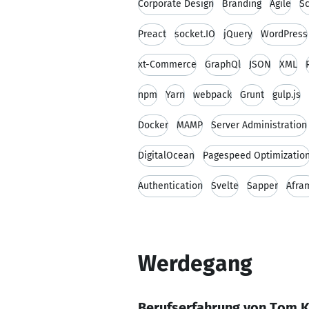
Corporate Design
Branding
Agile
S
Preact
socket.IO
jQuery
WordPress
xt-Commerce
GraphQl
JSON
XML
npm
Yarn
webpack
Grunt
gulp.js
Docker
MAMP
Server Administration
DigitalOcean
Pagespeed Optimizatio
Authentication
Svelte
Sapper
Afra
Werdegang
Berufserfahrung von Tom K