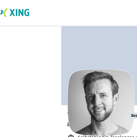
Tom Kirchhartz
Bas
ist offen für Projekte. 🔎