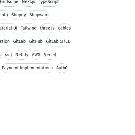
Gridsome
Next.js
TypeScript
ento
Shopify
Shopware
terial UI
Tailwind
three.js
cables
rsion
GitLab
GitHub
GitLab CI/CD
q
ssh
Netlify
AWS
Vercel
Payment Implementations
Auth0