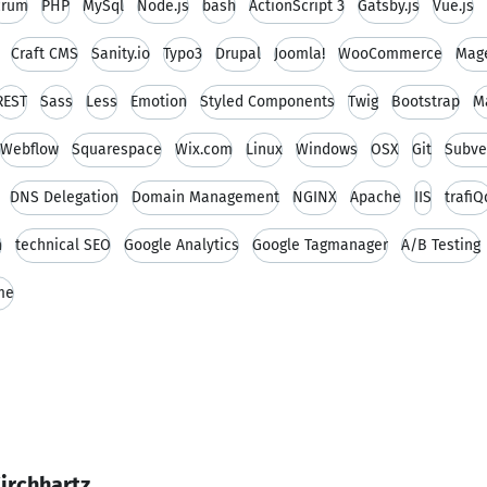
crum
PHP
MySql
Node.js
bash
ActionScript 3
Gatsby.js
Vue.js
Craft CMS
Sanity.io
Typo3
Drupal
Joomla!
WooCommerce
Mag
REST
Sass
Less
Emotion
Styled Components
Twig
Bootstrap
Ma
Webflow
Squarespace
Wix.com
Linux
Windows
OSX
Git
Subve
DNS Delegation
Domain Management
NGINX
Apache
IIS
trafiQ
n
technical SEO
Google Analytics
Google Tagmanager
A/B Testing
me
irchhartz