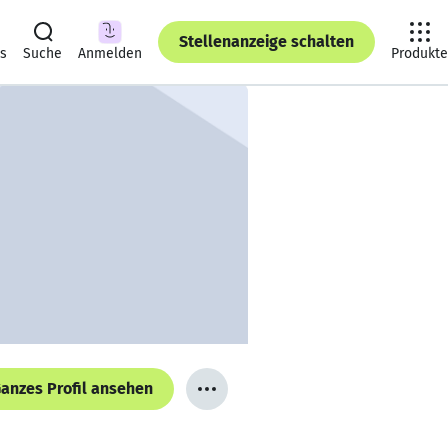
Stellenanzeige schalten
ts
Suche
Anmelden
Produkte
anzes Profil ansehen