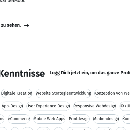
, wandelMood
e zu sehen.
Kenntnisse
Logg Dich jetzt ein, um das ganze Prof
Digitale Kreation
Website Strategieentwicklung
Konzeption von We
App-Design
User Experience Design
Responsive Webdesign
UX/UI
Cms
eCommerce
Mobile Web Apps
Printdesign
Mediendesign
Kom