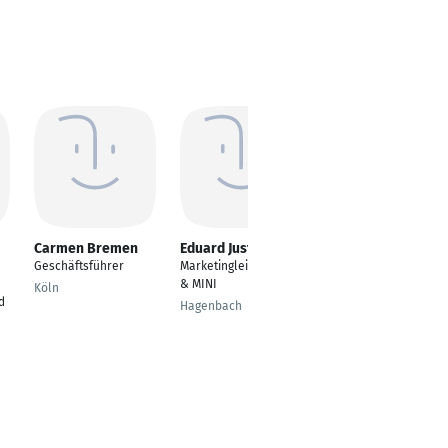
Carmen Bremen
Eduard Justus
Senad Ajanovic
Geschäftsführer
Marketingleiter BMW
Freelancer,
& MINI
Consultant,
Köln
d
Kundenbetreuung,
Hagenbach
Software-entw., C#,
.NET, Datenbanken
Sarajevo /
Regensburg