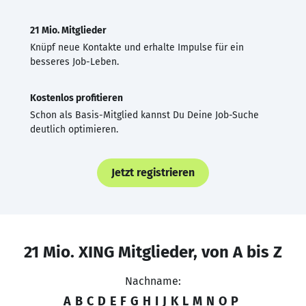
21 Mio. Mitglieder
Knüpf neue Kontakte und erhalte Impulse für ein
besseres Job-Leben.
Kostenlos profitieren
Schon als Basis-Mitglied kannst Du Deine Job-Suche
deutlich optimieren.
Jetzt registrieren
21 Mio. XING Mitglieder, von A bis Z
Nachname:
A
B
C
D
E
F
G
H
I
J
K
L
M
N
O
P