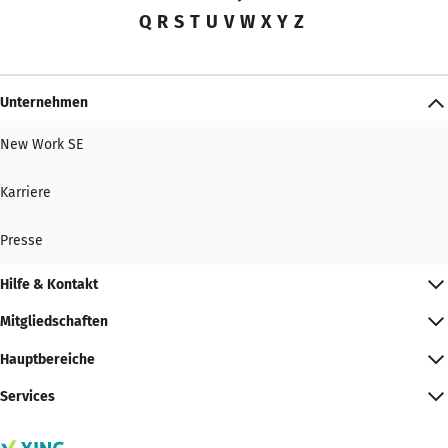
Q
R
S
T
U
V
W
X
Y
Z
Unternehmen
New Work SE
Karriere
Presse
Hilfe & Kontakt
Mitgliedschaften
Hauptbereiche
Services