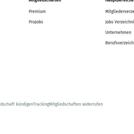
Mitgliedschaften
Hauptbereiche
Premium
Mitgliederverz
ProJobs
Jobs Verzeichn
Unternehmen
Berufsverzeich
edschaft kündigen
Tracking
Mitgliedschaften widerrufen