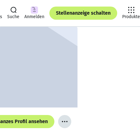
Stellenanzeige schalten
ts
Suche
Anmelden
Produkte
anzes Profil ansehen