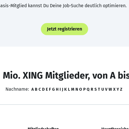
asis-Mitglied kannst Du Deine Job-Suche deutlich optimieren.
Jetzt registrieren
 Mio. XING Mitglieder, von A bi
Nachname:
A
B
C
D
E
F
G
H
I
J
K
L
M
N
O
P
Q
R
S
T
U
V
W
X
Y
Z