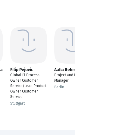
sa
Filip Pejovic
Aafia Rehman
Yurii Lemtiuhin
Global IT Process
Project and Product
Softwareentwickler &
Owner Customer
Manager
Projektmanager (LFS)
Service/Lead Product
Berlin
Hamburg
Owner Customer
Service
Stuttgart