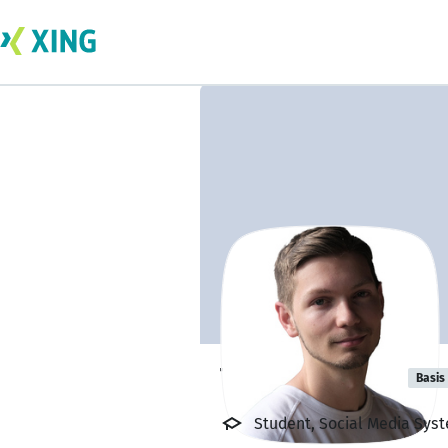
Tom Timmann
Basis
Student, Social Media Sys