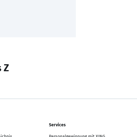
s Z
Services
eichnis
Personalgewinnung mit XING