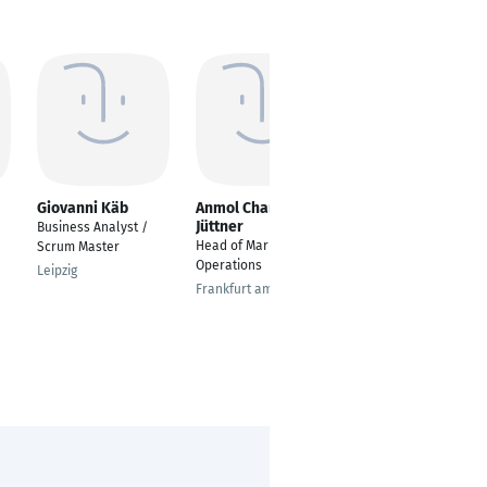
Giovanni Käb
Anmol Chand-
Steffen Lange
Jüttner
Business Analyst /
Produktentwickler
Head of Marketing
Scrum Master
Lohne
Operations
Leipzig
Frankfurt am Main