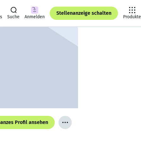
Stellenanzeige schalten
ts
Suche
Anmelden
Produkte
anzes Profil ansehen