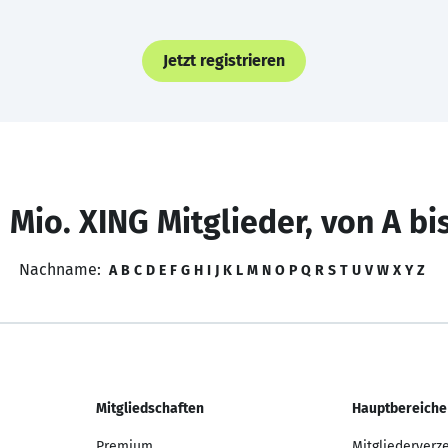
Jetzt registrieren
 Mio. XING Mitglieder, von A bi
Nachname:
A
B
C
D
E
F
G
H
I
J
K
L
M
N
O
P
Q
R
S
T
U
V
W
X
Y
Z
Mitgliedschaften
Hauptbereiche
Premium
Mitgliederverz