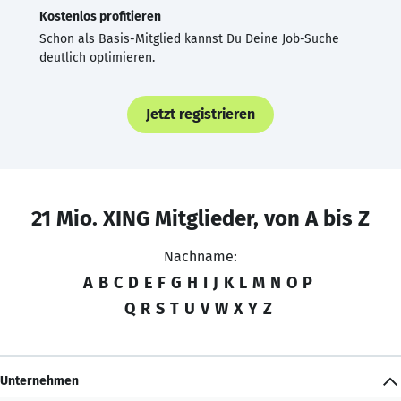
Kostenlos profitieren
Schon als Basis-Mitglied kannst Du Deine Job-Suche
deutlich optimieren.
Jetzt registrieren
21 Mio. XING Mitglieder, von A bis Z
Nachname:
A
B
C
D
E
F
G
H
I
J
K
L
M
N
O
P
Q
R
S
T
U
V
W
X
Y
Z
Unternehmen