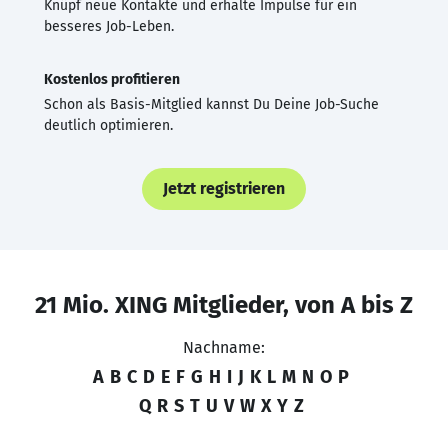
Knüpf neue Kontakte und erhalte Impulse für ein
besseres Job-Leben.
Kostenlos profitieren
Schon als Basis-Mitglied kannst Du Deine Job-Suche
deutlich optimieren.
Jetzt registrieren
21 Mio. XING Mitglieder, von A bis Z
Nachname:
A
B
C
D
E
F
G
H
I
J
K
L
M
N
O
P
Q
R
S
T
U
V
W
X
Y
Z