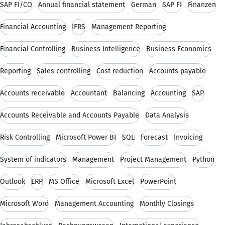
SAP FI/CO
Annual financial statement
German
SAP FI
Finanzen
Financial Accounting
IFRS
Management Reporting
Financial Controlling
Business Intelligence
Business Economics
Reporting
Sales controlling
Cost reduction
Accounts payable
Accounts receivable
Accountant
Balancing
Accounting
SAP
Accounts Receivable and Accounts Payable
Data Analysis
Risk Controlling
Microsoft Power BI
SQL
Forecast
Invoicing
System of indicators
Management
Project Management
Python
Outlook
ERP
MS Office
Microsoft Excel
PowerPoint
Microsoft Word
Management Accounting
Monthly Closings