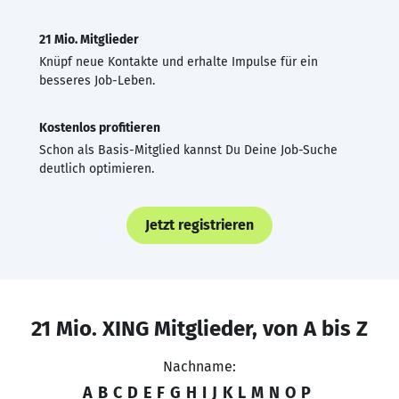
21 Mio. Mitglieder
Knüpf neue Kontakte und erhalte Impulse für ein
besseres Job-Leben.
Kostenlos profitieren
Schon als Basis-Mitglied kannst Du Deine Job-Suche
deutlich optimieren.
Jetzt registrieren
21 Mio. XING Mitglieder, von A bis Z
Nachname:
A
B
C
D
E
F
G
H
I
J
K
L
M
N
O
P