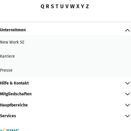
Q
R
S
T
U
V
W
X
Y
Z
Unternehmen
New Work SE
Karriere
Presse
Hilfe & Kontakt
Mitgliedschaften
Hauptbereiche
Services